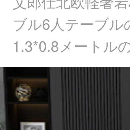
艾郎仕北欧軽奢岩
ブル6人テーブル
1.3*0.8メー