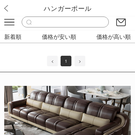
ハンガーポール
山田家具木工
新着順
価格が安い順
価格が高い順
<
1
>