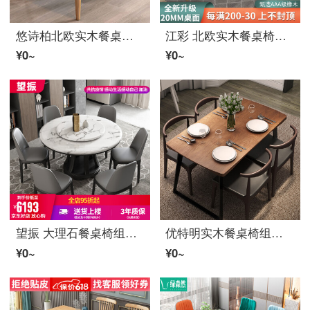
悠诗柏北欧实木餐桌椅组合长方形简易吃饭テーブル小户型现代シンプル家用饭テーブル 100*60单桌【全实木】
江彩 北欧实木餐桌椅组合家用小户型日式长方形吃饭テーブル现代シンプル橡胶木餐厅桌 原木色（温莎椅） 【实木】单桌120*70
¥0~
¥0~
望振 大理石餐桌椅组合北欧实木岩板餐桌现代シンプル吃饭圆テーブル 1.35米+6椅(带转盘)
优特明实木餐桌椅组合现代シンプル小户型北欧风长方形饭桌网红ins家用家具 140*70*75cm木板5公分+4把チェア
¥0~
¥0~