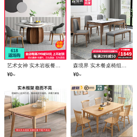
艺术女神 实木岩板餐桌 北欧意式混搭极简风格餐厅餐桌椅套装 胡桃色底架 φ130*75cm(带转盘)
森境界 实木餐桌椅组合北欧家用小户型现代シンプル餐台长方形饭桌 1.4*0.8m岩板餐桌 一桌四椅+长凳*1
¥0~
¥0~