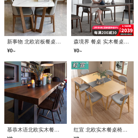
新事物 北欧岩板餐桌胡桃木色现代シンプル中小户型客厅吃饭テーブル轻奢实木餐桌椅组合网红极简款家用家具 1.4米餐桌+4椅
森境界 餐桌 实木餐桌椅组合北欧岩板餐桌シンプル小户型长方形饭テーブル 1.6*0.9米【实木餐桌】 一桌6椅
¥0~
¥0~
慕恭木语北欧实木餐桌椅组合家用大户型餐厅现代シンプル长方形6人饭桌 テーブル：160*70*75 木板5cm
红宣 北欧实木餐桌椅组合小户型餐厅橡胶木伸缩餐台饭テーブル 1.4米单餐桌