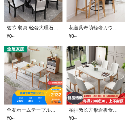
碧芯 餐桌 轻奢大理石餐桌北欧圆桌带转盘饭桌圆形旋转实木家用电磁炉餐桌椅组合 1.3一桌8椅(胡桃色带转盘)
花言葉奇萌軽奢カウンター家庭用ベランダカウンター窓際一体テーブル北欧家庭用リビング実木仕切り小戸型長条バーテブール1.4メートル長さテーブル
¥0~
¥0~
全友ホームテーブル北欧テーブル椅子折りたたみ伸縮長方形テーブル抗菌実木フレーム鋼化ガラステーブルテーブルテーブルテーブルテーブルテーブルテーブルテーブルテーブルテーブルテーブルテーブルテーブルDW 1001(閃)【岩板】B型機能テーブル+テーブル椅子*4
柏拝敦长方形岩板食卓椅子组み合わせ北欧现代シンプル家庭用小戸型食卓実木食事桌子清新原木色【北欧】1.2 m単桌【自提】
¥0~
¥0~