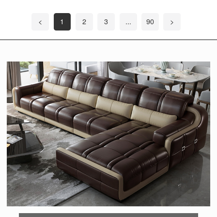
<
1
2
3
...
90
>