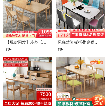
【现货闪发】步韵 实木餐桌椅组合橡胶木餐桌北欧轻奢テーブル现代シンプル长方形日式テーブル 全实木组合140*80cm+4温莎椅【限量特价款】
绿森然岩板折叠桌餐桌椅组合家用饭桌电磁炉小户型可伸缩现代シンプル长方形实木餐桌 【无炉】90展开120*70岩板单桌
¥0~
¥0~