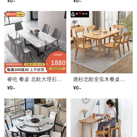
¥0~
¥0~
睿伦 餐桌 北欧大理石餐桌椅组合4人6家用シンプル现代小户型意式实木长方形饭桌 180*90*75cm 1桌8椅
唐杉北欧全实木餐桌现代シンプル橡木小户型吃饭桌家用餐桌椅组合定制家具 100*60*75单桌原木色
¥0~
¥0~