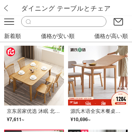
ダイニング テーブルとチェア
山田家具木工
新着順
価格が安い順
価格が高い順
京东居家优选 沐眠 北欧实木餐桌椅组合 家用小户型长方形吃饭テーブルYF-2312 1.3米单餐桌
源氏木语全实木餐桌シンプル现代橡木吃饭テーブル北欧小户型餐厅桌椅组合 折叠 餐桌((600-1200)*800*755m
¥7,611~
¥10,696~