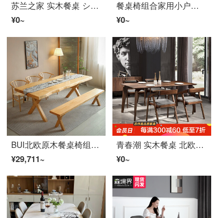
苏兰之家 实木餐桌 シンプル餐桌椅组合 北欧大板橡木饭桌 原木色 一桌4椅 1.6米
餐桌椅组合家用小户型テーブル饭桌仿实木质长方形一桌四椅快餐洽谈桌椅简易吃饭桌公寓出租房北欧シンプル 80*120テーブル（原木色）+4把牛角椅（颜色备注）
¥0~
¥0~
BUI北欧原木餐桌椅组合长条桌松木四人家用简多人长方形テーブル实木长桌办公写字桌 220CM实木餐桌(厚8cm)+长凳+3张Y椅
青春潮 实木餐桌 北欧シンプル小户型餐桌 黑胡桃木别墅长方形餐桌 1桌6椅（真皮坐垫） 140*80*75cm
¥29,711~
¥0~