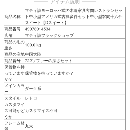
アイテム説明
マティ詩ヨーロッパ式の木造家具客間レストランセッ
商品名称
ト中小型アメリカ式古典多件セット中小型客間十六件
スイート【Dスイート】
商品番号
49978914534
店舗
マティ詩フラッグショップ
商品の毛の
100.0 kg
重さ
商品の産地
中国大陸
商品番号
722ソファーの深さセット
保管物を持
っています
保管物を持っていますか？
か？
メインカラ
ダーク系
ー
スタイル
レトロ
カスタマイ
ズ可能かど
カスタマイズ不可
うか
フレーム材
丸太
質