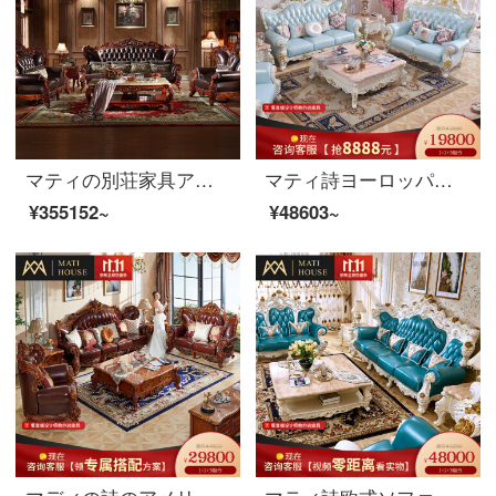
マティの別荘家具アメリカの実木ソファ欧式高級本革ソファ大型リビングソファ931ソファ1+2+4セット
マティ詩ヨーロッパ式の本革ソファーの実木フランス式ソファーの大きな部屋型リビングセットのソファー832のモーランディシリーズの全実木ソファ【シングル位】
¥355152~
¥48603~