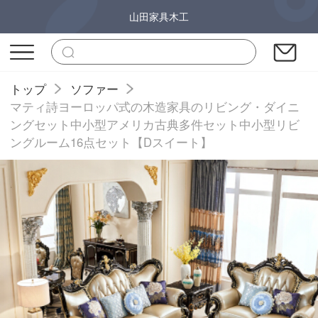
山田家具木工
トップ
ソファー
マティ詩ヨーロッパ式の木造家具のリビング・ダイニ
ングセット中小型アメリカ古典多件セット中小型リビ
ングルーム16点セット【Dスイート】