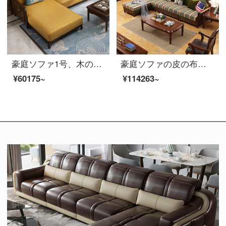
豪庭ソファ1号、木のソファ、新しい中国式ソファ、中小型のソファ、角布芸ソファ1+2+3セットの簡単なリビングルームの逸品家具503〓【布芸クッション】ペア+貴妃位胡桃色
豪庭ソファの皮の布のソファ、アメリカの木のソファのサイズは、家の形のソファの組み合わせ布芸ソファ簡単なリビングルームの逸品家具M 6983〓浅胡桃色【白ワックスの木】の3人の位+貴妃
¥60175~
¥114263~