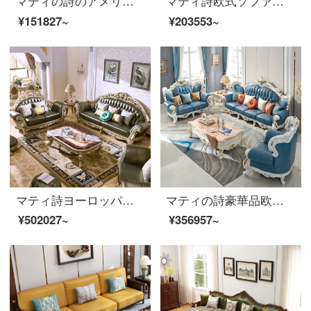
マディの詩のアメリカ式ソファー欧式豪華別荘本革セットの木造客間家具を組み合わせた後、近代的な軽贅沢なアメリカナイズの鴻冠ソファーの三人の位になりました。
マティ詩欧式ソファ豪華大ソファー高級別荘本革ソファ実木セットソファ168別荘ロビー級豪華ソファ/三人位
¥151827~
¥203553~
マティ詩ヨーロッパ式ソファ高級豪華4人の実木ソファシャンパンゴールドシリーズソファ875豪華シャンパンゴールドソファ123セット
マティの詩豪華品欧米風クラウンソファショールーム全実木別荘ロビー皮芸家具莫蘭迪・全実木ソファ124セット【水遊藍】
¥502027~
¥356957~