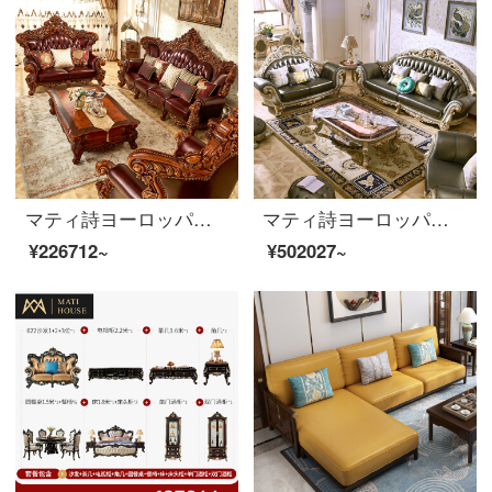
マティ詩ヨーロッパ式ソファアメリカ式ソファ豪華別荘実用木家具実木本革ソファリビングセット868 SFタイゴム木耐摩耗性真牛ソファ3人です。
マティ詩ヨーロッパ式ソファ高級豪華4人の実木ソファシャンパンゴールドシリーズソファ875豪華シャンパンゴールドソファ123セット
¥226712~
¥502027~