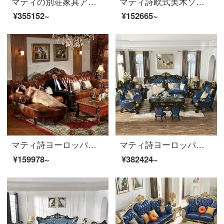
マティの別荘家具アメリカの実木ソファ欧式高級本革ソファ大型リビングソファ931ソファ1+2+4セット
マティ詩欧式実木ソファアメリカンペンションタイプの本革両面彫刻ソファ欧式客間家具セット821 SFタイゴム木厚木両面彫刻技術真牛皮沙発/三人位
¥355152~
¥152665~
マティ詩ヨーロッパ式ソファーの木の彫刻角回転ソファーのメインリビングルームの本革ソファーのアメリカンリビング家具828【シングル+二人+貴妃】3.4メートル
マティ詩ヨーロッパ式の古典的な木のソファーはお客さんを歓迎します。松大戸型の別荘客間の真皮の家具は富貴で、お客さんを迎えます。
¥159978~
¥382424~