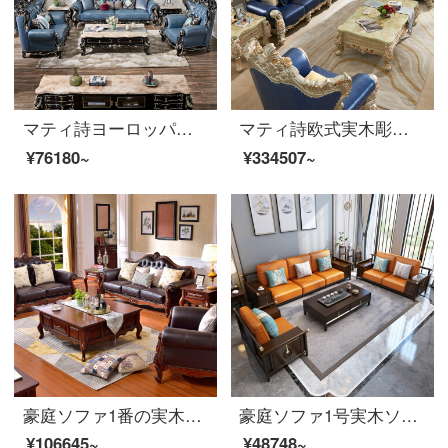
マティ詩ヨーロッパ式の本革ソファーのリビングルームの大きさの家具の両面に木彫りの古典ソファセット【郵送オーダーメイド皮革】
マティ詩欧式実木彫刻フィレンツェシリーズの大型別荘客間ソファセット
¥76180~
¥334507~
豪庭ソファ1番の実木ソファアメリカ式ソファ桃の芯の木の大きさと部屋型の皮のソファー123セットの簡単なソファーの客間の逸品の家具H 09〓シングルの位+2人の位+3人の位のバラの金
豪庭ソファ1号実木ソファアメリカ式ソファ中小型布芸ソファ1+2+3ソファセット簡単なリビングルームの逸品家具50821859;【皮芸座布団】3人の胡桃色
¥106645~
¥48748~