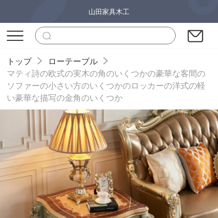
山田家具木工
トップ
ローテーブル
マティ詩の欧式の実木の角のいくつかの豪華な客間の
ソファーの小さい方のいくつかのロッカーの洋式の軽
い豪華な描写の金角のいくつか