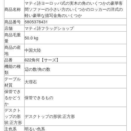
マティ詩ヨーロッパ式の実木の角のいくつかの豪華客
商品名称
間ソファーの小さい方のいくつかのロッカーの洋式の
軽い豪華な描写金角のいくつか
商品番号
5805378431
店舗
マティ詩フラッグショップ
商品毛重
50.0 kg
量
商品の産
中国大陸
地
品番
622角何【サーズ】
機能の種
辺の数/角の数
類
テーブル
大理石
材質
保管でき
るかどう
保管できるもの
か
デスクト
ップの形
デスクトップの形状:正方形
状:正方形
主色系
明るい色系