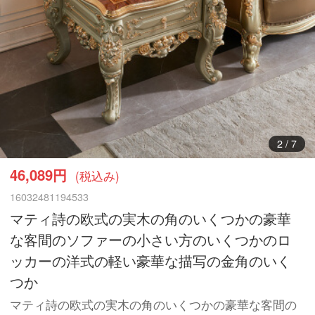
3
/
7
46,089円
(税込み)
16032481194533
マティ詩の欧式の実木の角のいくつかの豪華
な客間のソファーの小さい方のいくつかのロ
ッカーの洋式の軽い豪華な描写の金角のいく
つか
マティ詩の欧式の実木の角のいくつかの豪華な客間の