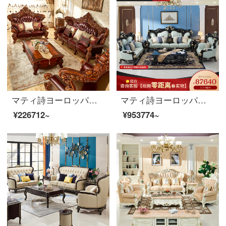
マティ詩ヨーロッパ式ソファアメリカ式ソファ豪華別荘実用木家具実木本革ソファリビングセット868 SFタイゴム木耐摩耗性真牛ソファ3人です。
マティ詩ヨーロッパアメリカ式の古典的な中国式の木のソファーは客を歓迎します。松客間ホテル会議場の真皮の家具は富貴です。
¥226712~
¥953774~