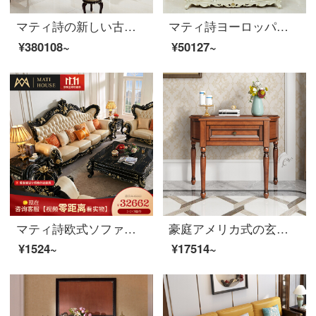
マティ詩の新しい古典ソファーの本革セットは、軽量で豪華な小別荘の実用的な木室家具が軽いです。
マティ詩ヨーロッパ式の本革ソファーの中に、各タイプの別荘家具があります。
¥380108~
¥50127~
マティ詩欧式ソファー新古典本革ソファー客間の木のクラウン彫刻ソファセット郵送オーダーメイド皮革、色版
豪庭アメリカ式の玄関棚1号丸太の玄関テーブル玄関のテーブル玄関台の玄関棚のリビング家具8801〓バラゴールドの玄関箱100*40*80 cm
¥1524~
¥17514~