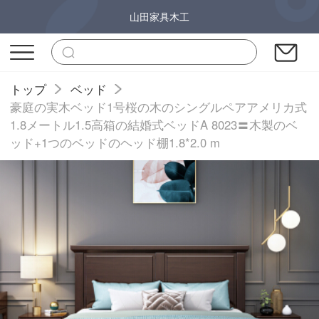
山田家具木工
トップ
ベッド
豪庭の実木ベッド1号桜の木のシングルペアアメリカ式
1.8メートル1.5高箱の結婚式ベッドA 8023〓木製のベ
ッド+1つのベッドのヘッド棚1.8*2.0 m