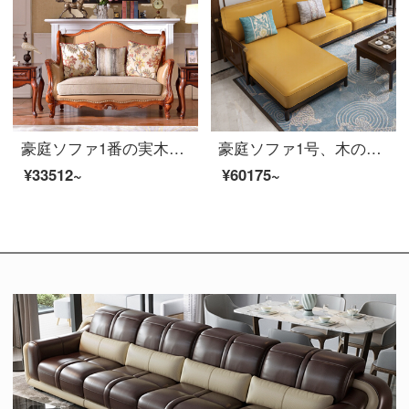
豪庭ソファ1番の実木ソファアメリカ式ソファ桃の芯の大きさと部屋型の皮のソファー123セットの簡単なソファーのリビングルームの逸品家具H 42〓二人分のバラの金
豪庭ソファ1号、木のソファ、新しい中国式ソファ、中小型のソファ、角布芸ソファ1+2+3セットの簡単なリビングルームの逸品家具503〓【布芸クッション】ペア+貴妃位胡桃色
¥33512~
¥60175~