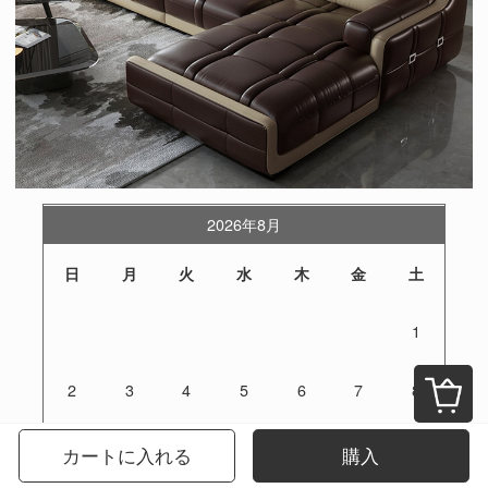
2026年8月
日
月
火
水
木
金
土
1
2
3
4
5
6
7
8
9
10
11
12
13
14
15
カートに入れる
購入