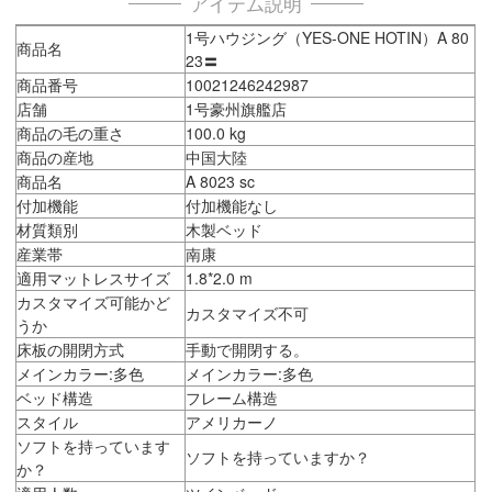
アイテム説明
1号ハウジング（YES-ONE HOTIN）A 80
商品名
23〓
商品番号
10021246242987
店舗
1号豪州旗艦店
商品の毛の重さ
100.0 kg
商品の産地
中国大陸
商品名
A 8023 sc
付加機能
付加機能なし
材質類別
木製ベッド
産業帯
南康
適用マットレスサイズ
1.8*2.0 m
カスタマイズ可能かど
カスタマイズ不可
うか
床板の開閉方式
手動で開閉する。
メインカラー:多色
メインカラー:多色
ベッド構造
フレーム構造
スタイル
アメリカーノ
ソフトを持っています
ソフトを持っていますか？
か？