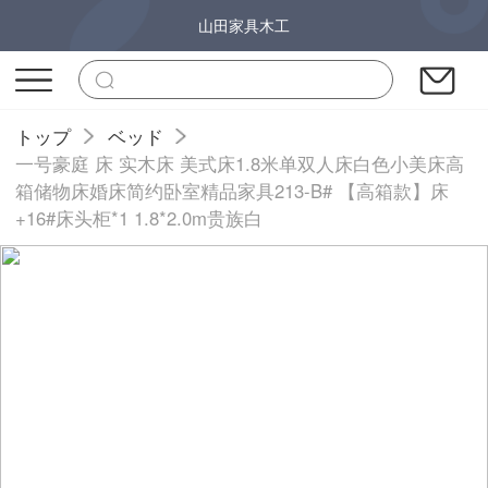
山田家具木工
トップ
ベッド
一号豪庭 床 实木床 美式床1.8米单双人床白色小美床高
箱储物床婚床简约卧室精品家具213-B# 【高箱款】床
+16#床头柜*1 1.8*2.0m贵族白