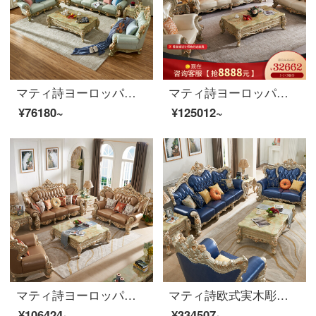
マティ詩ヨーロッパ式の実木ソファセットリビングルームの小型別荘の本革描金家具のセットは郵送でカスタマイズします。
マティ詩ヨーロッパ式の本革ソファー客間セットクラウンと小戸型の実木ソファセット欧式本革・新クラウンソファ【2人乗り】
¥76180~
¥125012~
マティ詩ヨーロッパ式の本革ソファーセットの大型客間家具の説明金の実木両面の彫刻ソファには、欧風の純度の高い金・両面彫刻の本革ソファ【シングル位】
マティ詩欧式実木彫刻フィレンツェシリーズの大型別荘客間ソファセット
¥106424~
¥334507~