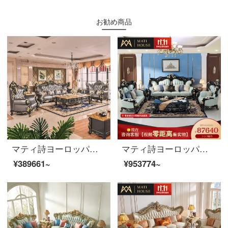
お勧め商品
マティ詩ヨーロッパ式ソファ別荘軽奢ソファ実木ソファ四人の皮芸ソファー説明金家具クラシック黒牛ソファ124セット
マティ詩ヨーロッパアメリカ式の古典的な中国式の木のソファーは客を歓迎します。松客間ホテル会議場の真皮の家具は富貴です。
¥389661~
¥953774~