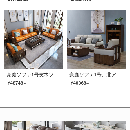
豪庭ソファ1号実木ソファアメリカ式ソファ中小型布芸ソファ1+2+3ソファセット簡単なリビングルームの逸品家具50821859;【皮芸座布団】3人の胡桃色
豪庭ソファ1号、北アメリカ黒胡桃のソファ1+2+3セットの皮芸シングル2人のソファの大きさと部屋型リビングルームの逸品家具8 W 01
¥48748~
¥40368~