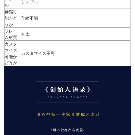
シンプル
ル
伸縮可
能かど
伸縮不能
うか
フレー
丸太
ム材質
カスタ
マイズ
カスタマイズ不可
可能か
どうか