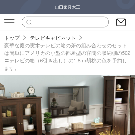
山田家具木工
トップ
テレビキャビネット
豪華な庭の実木テレビの箱の茶の組み合わせのセット
は簡単にアメリカの小型の部屋型の客間の収納棚の502
〓テレビの箱（6引き出し）の1.8 m胡桃の色を予約し
ます。