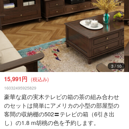
3
/
10
15,991円
(税込み)
16032495925829
豪華な庭の実木テレビの箱の茶の組み合わせ
のセットは簡単にアメリカの小型の部屋型の
客間の収納棚の502〓テレビの箱（6引き出
し）の1.8 m胡桃の色を予約します。