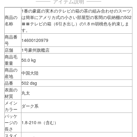
アイテム説明
1番の豪庭の実木のテレビの箱の茶の組み合わせのスーツ
商品の
は簡単にアメリカ式の小さい部屋型の客間の収納棚の502
名称
〓〓テレビの箱（6引き出し）の1.8 m胡桃色を約束しま
す。
商品番
14600120979
号
店舗
1号豪州旗艦店
商品毛
50.0 kg
重量
商品の
中国大陸
産地
品番
502 dsg
表面の
丸太
材質
メイン
ダーク系
カラー
パッケ
ージの
1.8-210 m（含む）
長さ
スタイ