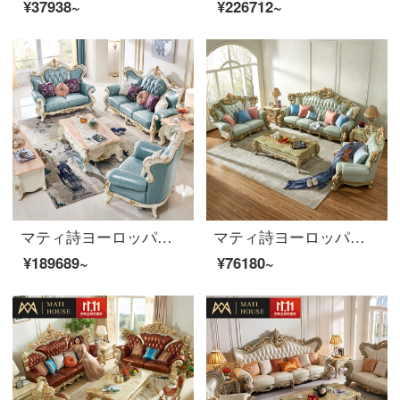
¥37938~
¥226712~
マティ詩ヨーロッパ式ソファーヨーロッパ式セットリビング家具実木ソファ123シングル+2人+3人のソファ
マティ詩ヨーロッパ式の実木ソファセットリビングルームの小型別荘の本革描金家具のセットは郵送でカスタマイズします。
¥189689~
¥76180~