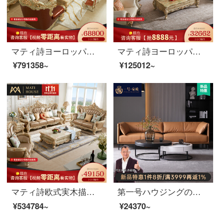
マティ詩ヨーロッパ式の本革のソファーの大きさの部屋型の別荘の家具の実際の木の彫刻の王冠のソファーの組み合わせの1人の位+2人の位+4人のソファーの組み合わせ
マティ詩ヨーロッパ式の本革ソファー客間セットクラウンと小戸型の実木ソファセット欧式本革・新クラウンソファ【2人乗り】
¥791358~
¥125012~
マティ詩欧式実木描金の両面彫刻ソファーの大きな家型別荘のソファーセット
第一号ハウジングの皮のソファーの意味式はきわめて簡単で小型の家型の3人の位は現代の軽奢な客間の家具B 82〓4人の位（長さ2.6メートル）を組み合わせてオレンジ色を暖めます。
¥534784~
¥24370~