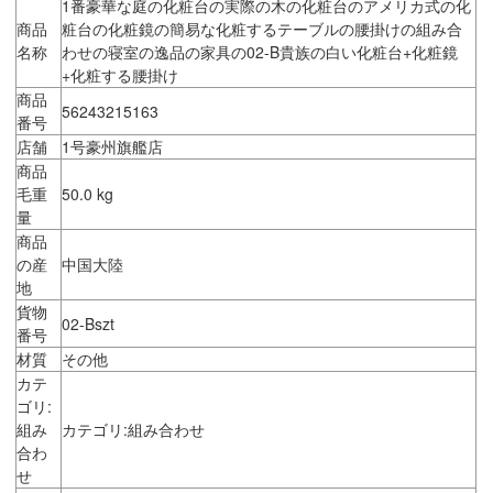
1番豪華な庭の化粧台の実際の木の化粧台のアメリカ式の化
商品
粧台の化粧鏡の簡易な化粧するテーブルの腰掛けの組み合
名称
わせの寝室の逸品の家具の02-B貴族の白い化粧台+化粧鏡
+化粧する腰掛け
商品
56243215163
番号
店舗
1号豪州旗艦店
商品
毛重
50.0 kg
量
商品
の産
中国大陸
地
貨物
02-Bszt
番号
材質
その他
カテ
ゴリ:
組み
カテゴリ:組み合わせ
合わ
せ