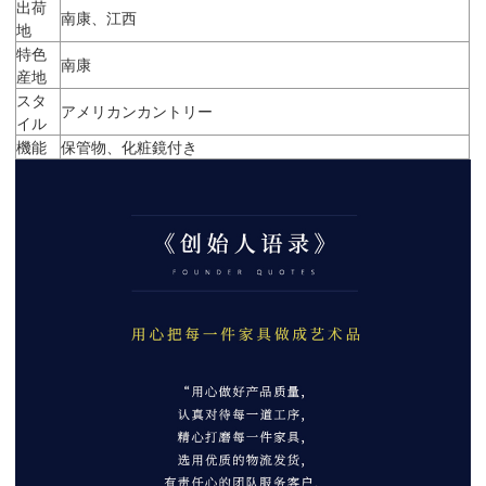
出荷
南康、江西
地
特色
南康
産地
スタ
アメリカンカントリー
イル
機能
保管物、化粧鏡付き