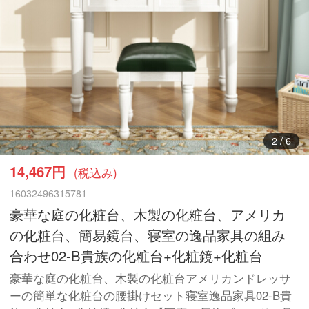
3
/
6
14,467円
(税込み)
16032496315781
豪華な庭の化粧台、木製の化粧台、アメリカ
の化粧台、簡易鏡台、寝室の逸品家具の組み
合わせ02-B貴族の化粧台+化粧鏡+化粧台
豪華な庭の化粧台、木製の化粧台アメリカンドレッサ
ーの簡単な化粧台の腰掛けセット寝室逸品家具02-B貴