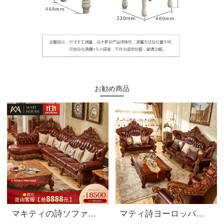
お勧め商品
マキティの詩ソファー欧式ソファーの真皮のソファーの頭の層の皮の豪華な組み合わせの回転角の大きさの部屋型ソファーの豪華なアメリカ式ソファの豪華な木の本当の牛皮のソファーは手すりのシングル席がありません。
マティ詩ヨーロッパ式ソファアメリカ式ソファ豪華別荘実用木家具実木本革ソファリビングセット868 SFタイゴム木耐摩耗性真牛ソファ3人です。