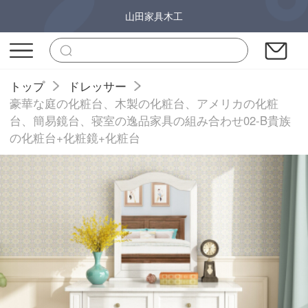
山田家具木工
トップ
ドレッサー
豪華な庭の化粧台、木製の化粧台、アメリカの化粧
台、簡易鏡台、寝室の逸品家具の組み合わせ02-B貴族
の化粧台+化粧鏡+化粧台