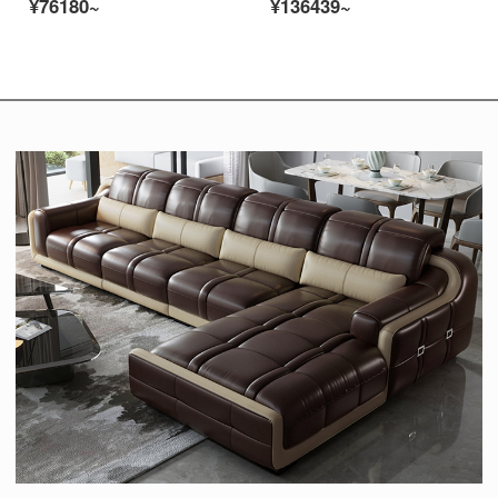
¥76180~
¥136439~