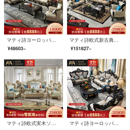
マティ詩ヨーロッパ式の木のソファーアメリカ式の後、現代本革客間セット家具123木の古典的な黒い牛皮のソファーのシングルルームです。
マティ詩欧式新古典ソファクラウン実木本革客間家具豪華セットバートン・鴻冠ソファ【3人位】
¥48603~
¥151827~
マティ詩欧式実木ソファアメリカ式別荘家具セット本革ソファサイズ戸型【郵送オーダーメイド皮革】
マティ詩ヨーロッパ式の本革ソファアメリカン木製リビングセット家具別荘セット124贅沢雅米・ソファ【二人位】