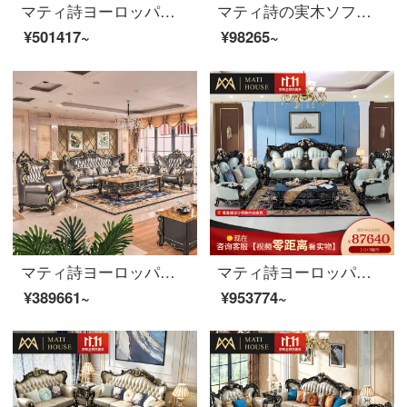
マティ詩ヨーロッパ式ソファイタリア式軽豪ソファーホテル会所本革ソファ別荘実木家具【フィレンツェシリーズ】手作り金箔ソファ4人
マティ詩の実木ソファクラウン欧式ソファ豪華新古典中大型ソファーリビング家具【欧式黒古典】実木本革ソファ貴妃位
¥501417~
¥98265~
マティ詩ヨーロッパ式ソファ別荘軽奢ソファ実木ソファ四人の皮芸ソファー説明金家具クラシック黒牛ソファ124セット
マティ詩ヨーロッパアメリカ式の古典的な中国式の木のソファーは客を歓迎します。松客間ホテル会議場の真皮の家具は富貴です。
¥389661~
¥953774~