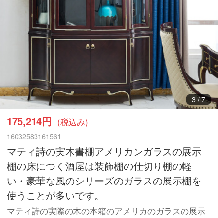
3
/
7
175,214円
(税込み)
16032583161561
マティ詩の実木書棚アメリカンガラスの展示
棚の床につく酒屋は装飾棚の仕切り棚の軽
い・豪華な風のシリーズのガラスの展示棚を
使うことが多いです。
マティ詩の実際の木の本箱のアメリカのガラスの展示