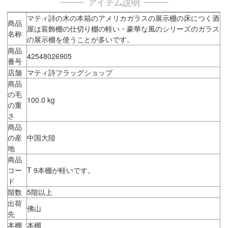
アイテム説明
マティ詩の木の本箱のアメリカガラスの展示棚の床につく酒
商品
屋は装飾棚の仕切り棚の軽い・豪華な風のシリーズのガラス
名称
の展示棚を使うことが多いです。
商品
42548026905
番号
店舗
マティ詩フラッグショップ
商品
の毛
100.0 kg
の重
さ
商品
の産
中国大陸
地
商品
コー
T 9本棚が軽いです。
ド
階数
5階以上
出荷
佛山
先
本棚
本棚