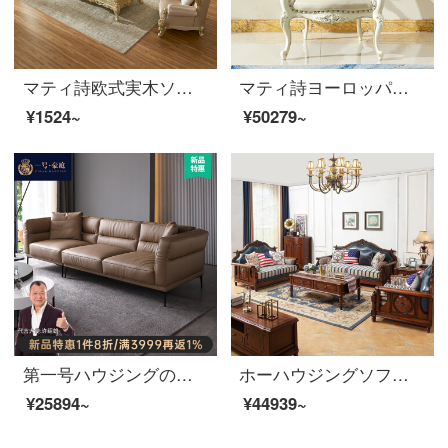
マティ詩欧式実木ソファ客間小型別荘家具セット本革ソファセット【郵送オーダーメイド皮革、色版】
マティ詩ヨーロッパ式の本革の肘掛け椅子宮廷書斎椅子の主人椅子の木の食事椅子の欧式の木のレジャー椅子【手すり付き】
¥1524~
¥50279~
第一号ハウジングの皮のソファーの意味式はきわめて簡単で、小型の家型の3人の位は現代の軽奢な客間の家具B 81〓〓3人の位（長い2.15メートル）＋足の畳の灰色の茶色を組み合わせます。
ホーハウジングソファの皮の布のソファー、アメリカの木のソファーの大きさと部屋型の皮のソファー123セットの布芸ソファーのシンプルなリビングルームの逸品家具M 6981〓【ホワイトワックスの木】の二人の席は浅い胡桃色です。
¥25894~
¥44939~