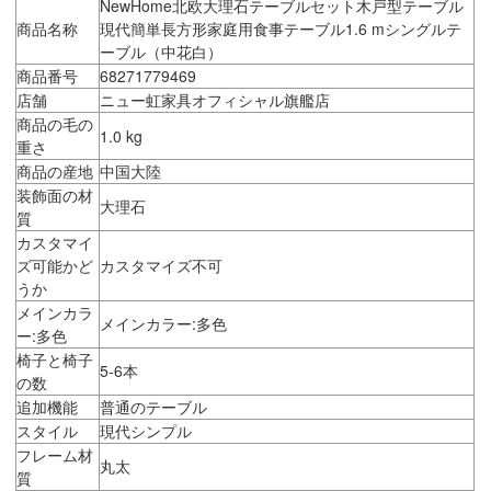
NewHome北欧大理石テーブルセット木戸型テーブル
商品名称
現代簡単長方形家庭用食事テーブル1.6 mシングルテ
ーブル（中花白）
商品番号
68271779469
店舗
ニュー虹家具オフィシャル旗艦店
商品の毛の
1.0 kg
重さ
商品の産地
中国大陸
装飾面の材
大理石
質
カスタマイ
ズ可能かど
カスタマイズ不可
うか
メインカラ
メインカラー:多色
ー:多色
椅子と椅子
5-6本
の数
追加機能
普通のテーブル
スタイル
現代シンプル
フレーム材
丸太
質