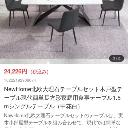
3
/
5
24,226円
(税込み)
16222192906674
NewHome北欧大理石テーブルセット木戸型テ
ーブル現代簡単長方形家庭用食事テーブル1.6
mシングルテーブル（中花白）
NewHome北欧大理石テーブルセットのテーブルは、実
木小部屋型テーブルを組み合わせて、現代では簡単な