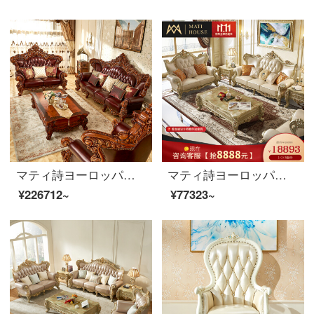
マティ詩ヨーロッパ式ソファアメリカ式ソファ豪華別荘実用木家具実木本革ソファリビングセット868 SFタイゴム木耐摩耗性真牛ソファ3人です。
マティ詩ヨーロッパ式の本革ソファー、アメリカーノ軽豪華実木客間家具セット123金色実木両面彫刻本革ソファ【貴妃椅子】
¥226712~
¥77323~