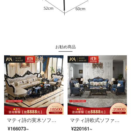
お勧め商品
マティ詩の実木ソファ欧式ソファ豪華新古典中小型ソファリビング家具【欧式黒古典】三人+貴妃曲がり角ソファ3.2メートル
マティ詩欧式ソファ木ソファ新古典ソファ鋼青い本革ソファ両面彫刻実木ソファセットバートン・クラシック全木サファイアソファ【123セット】
¥166073~
¥220161~