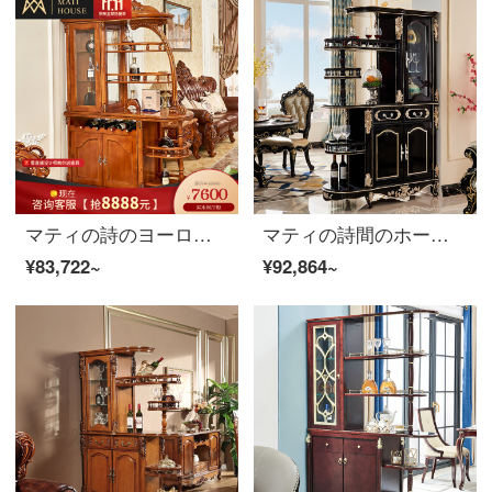
マティの詩のヨーロッパ式の間のホールの戸棚の固体の木の彫刻は酒棚の高級な豪華な玄関の戸棚のアメリカの田舎の玄関の戸棚の実の木を蓄えて花間庁の戸棚を作ります
マティの詩間のホールの戸棚の新しい古典の木製の家具の客間の仕切りの戸棚の階の戸棚の洋式【洋式の暗い古典】の本当の木間のホールの戸棚
¥83,722~
¥92,864~