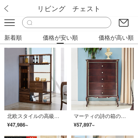
リビング チェスト
山田家具木工
新着順
価格が安い順
価格が高い順
北欧スタイルの高級家具8 L 01〓間庁の戸棚の黒い胡桃の木の客間は棚の屏風を装飾します。
マーティの詩の箱の本当の木の新しい古典の軽い贅沢な箱は多く現代の簡単な5斗の箱を使います。
¥47,986~
¥57,897~