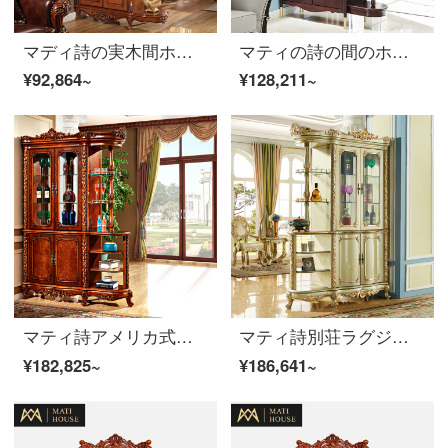
マディ詩の実木間ホールの戸棚はアメリカ間のホールの戸棚の洋式の装飾の戸棚の玄関の戸棚はホールの戸棚の仕切りの戸棚の下駄箱のアメリカ間のホールの戸棚をあけます
マティの詩の間のホールの戸棚はホールの間隔の戸棚の新しい古典の酒屋の本当の木の箱に入って棚の説明金を並べて多く使います。
¥92,864~
¥128,211~
マティ詩アメリカ式の古間庁のキャビネットを模した豪華な木造家具のリビングルームの仕切り棚ガラスのキャビネット装飾キャビネット【古代・フィレンツェ】間庁のキャビネット
マティ詩別荘ラグジュアリールームキャビネット洋式仕切り棚客間装飾棚酒棚展示棚【フィレンツェシリーズ】金箔間庁キャビネット
¥182,825~
¥186,641~